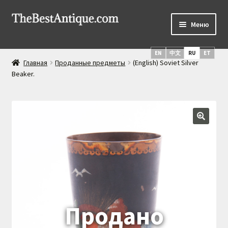
Перейти
Перейти
Меню
к
к
навигации
содержимому
Главная
EN
中文
RU
ET
Главная
Проданные предметы
(English) Soviet Silver
Новые поступления
Beaker.
Русское серебро
Развер
Кинжалы и мечи
вложен
меню
Русские иконы
О нас
Услуги
Доставка