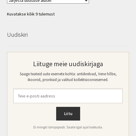
Sorditud
Kuvatakse kõik 9 tulemust
uusimate
järgi
Uudiskiri
Liituge meie uudiskirjaga
Saage teateid uute esemete kohta: antiikrelvad, Vene hõbe,
ikoonid, pronksid ja valitud kollektsiooniesemed.
Ei mingit rämpsposti. Saate igal ajal loobuda.