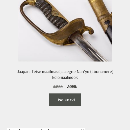
Jaapani Teise maailmasõja aegne Nan’yo (Lõunamere)
koloniaalmõõk
Algne
Praegune
3300
€
2399
€
hind
hind
Lisa korvi
oli:
on:
3300€.
2399€.