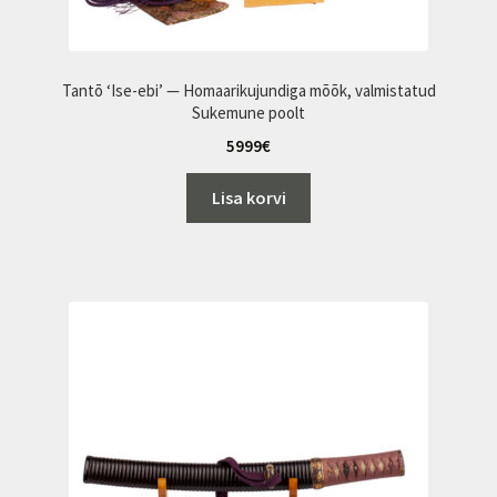
Tantō ‘Ise-ebi’ — Homaarikujundiga mõõk, valmistatud
Sukemune poolt
5999
€
Lisa korvi