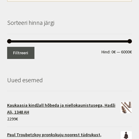
Sorteeri hinna järgi
Min
Mak
Hind:
0€
—
6000€
Filtreeri
hin
hin
Uued esemed
Kaukaasia kindžall hõbeda ja niellokaunistusega, Hadži
Ali, 1348 AH
2299
€
Paul Troubetzkoy pronkskuju noorest tüdrukust,