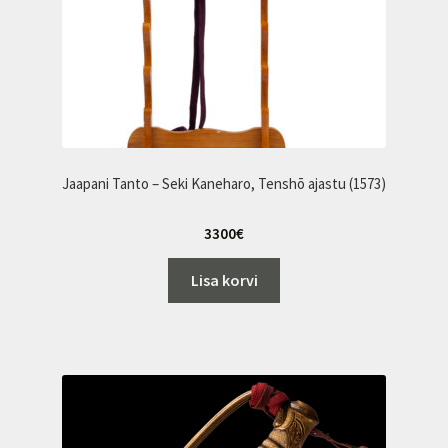
Jaapani Tanto – Seki Kaneharo, Tenshō ajastu (1573)
3300
€
Lisa korvi