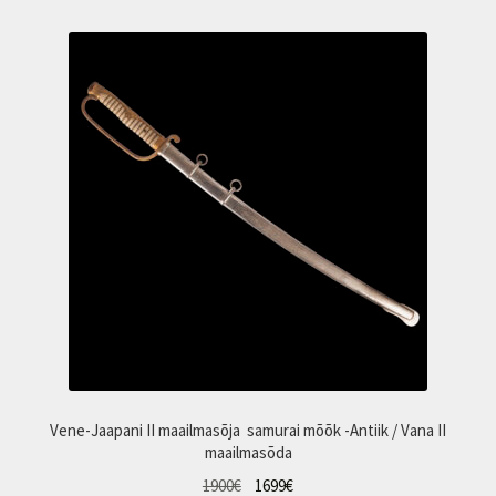
Vene-Jaapani II maailmasõja samurai mõõk -Antiik / Vana II
maailmasõda
Algne
Praegune
1900
€
1699
€