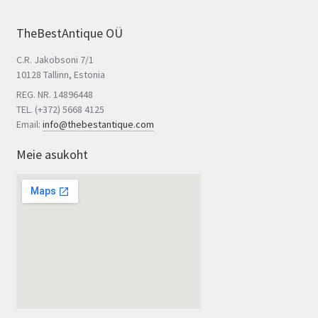
TheBestAntique OÜ
C.R. Jakobsoni 7/1
10128 Tallinn, Estonia
REG. NR. 14896448
TEL. (+372) 5668 4125
Email:
info@thebestantique.com
Meie asukoht