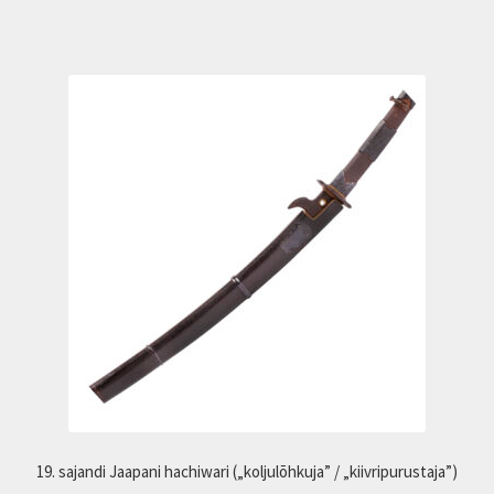
19. sajandi Jaapani hachiwari („koljulõhkuja” / „kiivripurustaja”)