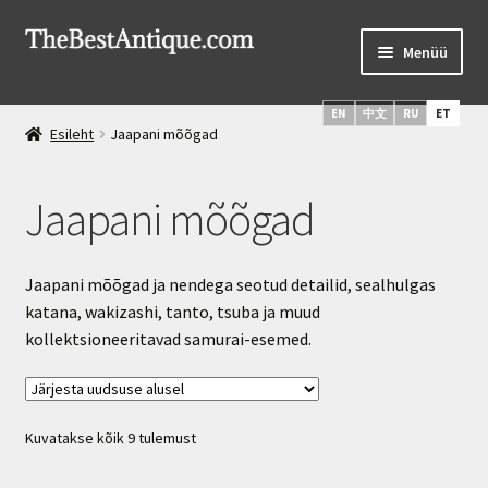
Liigu
Liigu
Menüü
navigeerimisele
sisu
juurde
Esileht
EN
中文
RU
ET
Esileht
Jaapani mõõgad
Uusimad esemed
Jaapani mõõgad
Vene hõbe
Ava
Pistodad ja mõõgad
Jaapani mõõgad ja nendega seotud detailid, sealhulgas
alamm
katana, wakizashi, tanto, tsuba ja muud
Pistodad ja noad
kollektsioneeritavad samurai-esemed.
Jaapani mõõgad
Mõõgad ja saablid
Sorditud
Kuvatakse kõik 9 tulemust
uusimate
järgi
Vene Ikoonid