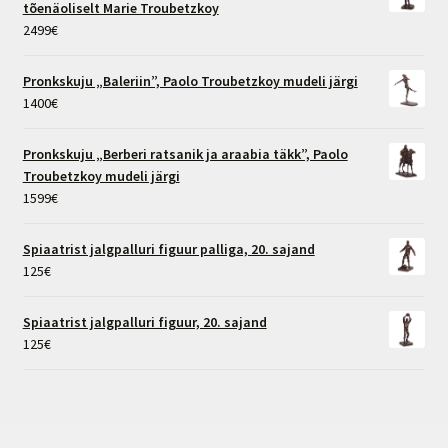
tõenäoliselt Marie Troubetzkoy
2499
€
Pronkskuju „Baleriin”, Paolo Troubetzkoy mudeli järgi
1400
€
Pronkskuju „Berberi ratsanik ja araabia täkk”, Paolo
Troubetzkoy mudeli järgi
1599
€
Spiaatrist jalgpalluri figuur palliga, 20. sajand
125
€
Spiaatrist jalgpalluri figuur, 20. sajand
125
€