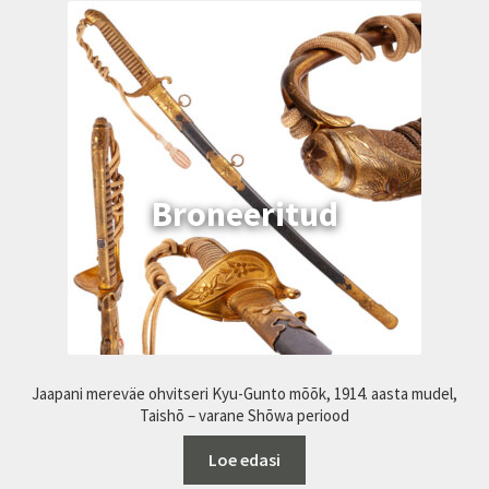
Meist
Teenused
Transport
Korv
Jaapani mereväe ohvitseri Kyu-Gunto mõõk, 1914. aasta mudel,
Taishō – varane Shōwa periood
Loe edasi